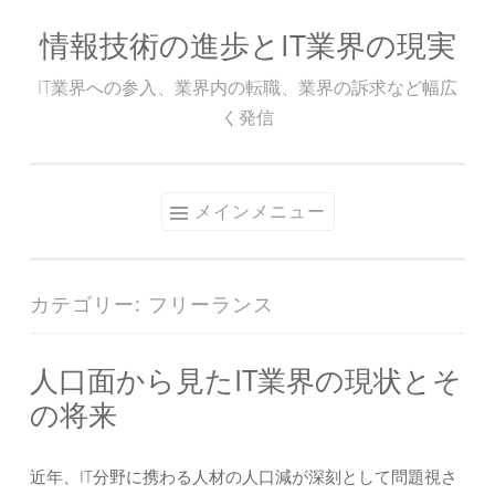
情報技術の進歩とIT業界の現実
コ
ン
IT業界への参入、業界内の転職、業界の訴求など幅広
テ
く発信
ン
ツ
へ
メインメニュー
ス
キ
ッ
カテゴリー:
フリーランス
プ
人口面から見たIT業界の現状とそ
の将来
近年、IT分野に携わる人材の人口減が深刻として問題視さ