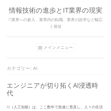
情報技術の進歩とIT業界の現実
コ
ン
IT業界への参入、業界内の転職、業界の訴求など幅広
テ
く発信
ン
ツ
へ
メインメニュー
ス
キ
ッ
カテゴリー:
AI
プ
エンジニアが切り拓くAI浸透時
代
AI（人工知能）は、ここ数年で急速に普及し、人々の生活