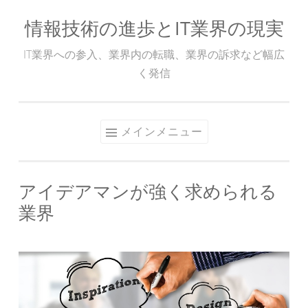
情報技術の進歩とIT業界の現実
コ
ン
IT業界への参入、業界内の転職、業界の訴求など幅広
テ
く発信
ン
ツ
へ
メインメニュー
ス
キ
ッ
アイデアマンが強く求められる
プ
業界