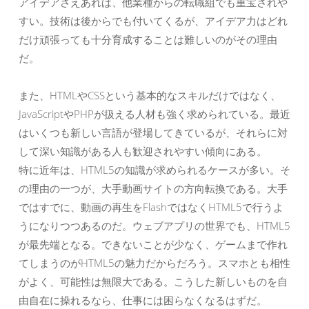
アイデアさえあれば、他業種からの転職組でも重宝されや
すい。技術は後からでも付いてくるが、アイデア力はどれ
だけ頑張っても十分育成することは難しいのがその理由
だ。
また、HTMLやCSSという基本的なスキルだけではなく、
JavaScriptやPHPが扱える人材も強く求められている。最近
はいくつも新しい言語が登場してきているが、それらに対
して深い知識がある人も歓迎されやすい傾向にある。
特に近年は、HTML5の知識が求められるケースが多い。そ
の理由の一つが、大手動画サイトの方向転換である。大手
ではすでに、動画の再生をFlashではなくHTML5で行うよ
うになりつつあるのだ。ウェブアプリの世界でも、HTML5
が最先端となる。できないことが少なく、ゲームまで作れ
てしまうのがHTML5の魅力だからだろう。スマホとも相性
がよく、可能性は無限大である。こうした新しいものを自
由自在に操れるなら、仕事には困らなくなるはずだ。